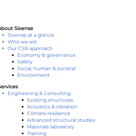
About Sixense
Sixense at a glance
Who we are
Our CSR approach
Economy & governance
Safety
Social, human & societal
Environment
Services
Engineering & Consulting​
Existing structures
Acoustics & vibration
Climate resilience
Advanced structural studies
Materials laboratory
Training