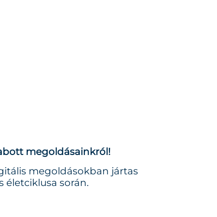
abott megoldásainkról!
gitális megoldásokban jártas
 életciklusa során.