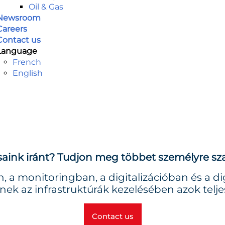
Oil & Gas
Newsroom
Careers
Contact us
Language
French
English
ásaink iránt? Tudjon meg többet személyre sz
, a monitoringban, a digitalizációban és a di
nek az infrastruktúrák kezelésében azok teljes
Contact us