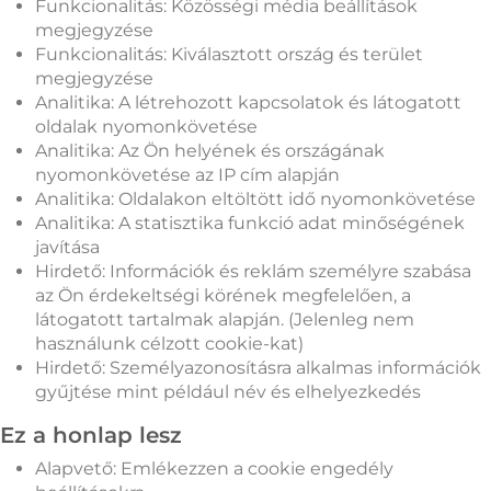
Funkcionalitás: Közösségi média beállítások
megjegyzése
Funkcionalitás: Kiválasztott ország és terület
megjegyzése
Analitika: A létrehozott kapcsolatok és látogatott
oldalak nyomonkövetése
Analitika: Az Ön helyének és országának
nyomonkövetése az IP cím alapján
Analitika: Oldalakon eltöltött idő nyomonkövetése
Analitika: A statisztika funkció adat minőségének
javítása
Hirdető: Információk és reklám személyre szabása
az Ön érdekeltségi körének megfelelően, a
látogatott tartalmak alapján. (Jelenleg nem
használunk célzott cookie-kat)
Hirdető: Személyazonosításra alkalmas információk
gyűjtése mint például név és elhelyezkedés
Ez a honlap lesz
Alapvető: Emlékezzen a cookie engedély