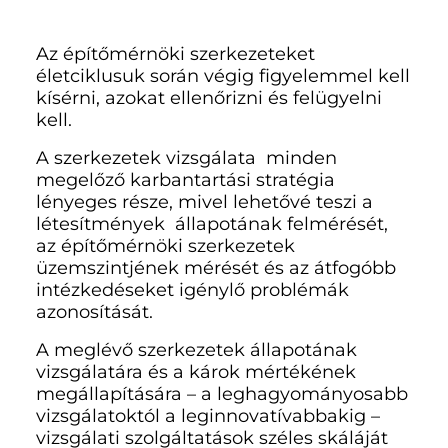
Az építőmérnöki szerkezeteket
életciklusuk során végig figyelemmel kell
kísérni, azokat ellenőrizni és felügyelni
kell.
A szerkezetek vizsgálata minden
megelőző karbantartási stratégia
lényeges része, mivel lehetővé teszi a
létesítmények állapotának felmérését,
az építőmérnöki szerkezetek
üzemszintjének mérését és az átfogóbb
intézkedéseket igénylő problémák
azonosítását.
A meglévő szerkezetek állapotának
vizsgálatára és a károk mértékének
megállapítására – a leghagyományosabb
vizsgálatoktól a leginnovatívabbakig –
vizsgálati szolgáltatások széles skáláját