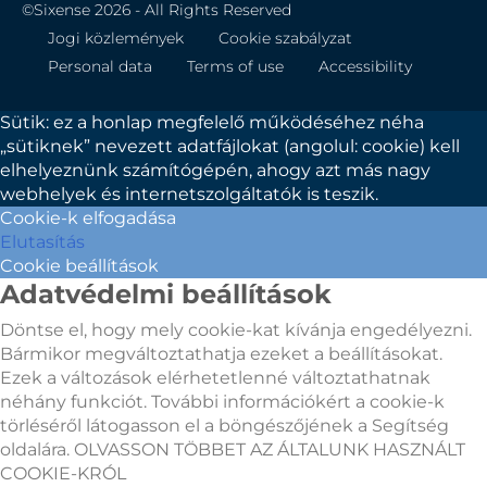
©Sixense 2026 - All Rights Reserved
Jogi közlemények
Cookie szabályzat
Personal data
Terms of use
Accessibility
Sütik: ez a honlap megfelelő működéséhez néha
„sütiknek” nevezett adatfájlokat (angolul: cookie) kell
elhelyeznünk számítógépén, ahogy azt más nagy
webhelyek és internetszolgáltatók is teszik.
Cookie-k elfogadása
Elutasítás
Cookie beállítások
Adatvédelmi beállítások
Döntse el, hogy mely cookie-kat kívánja engedélyezni.
Bármikor megváltoztathatja ezeket a beállításokat.
Ezek a változások elérhetetlenné változtathatnak
néhány funkciót. További információkért a cookie-k
törléséről látogasson el a böngészőjének a Segítség
oldalára. OLVASSON TÖBBET AZ ÁLTALUNK HASZNÁLT
COOKIE-KRÓL